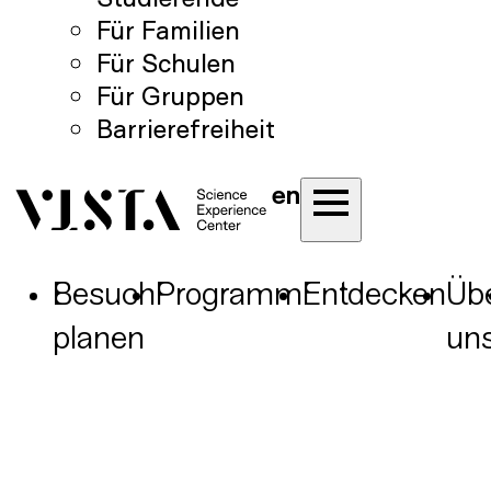
Für Familien
Für Schulen
Für Gruppen
Barrierefreiheit
en
Besuch
Programm
Entdecken
Üb
planen
un