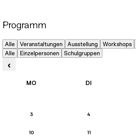
Programm
Kategorie
Alle
Veranstaltungen
Ausstellung
Workshops
Anmeldetyp
Alle
Einzelpersonen
Schulgruppen
‹
MO
DI
3
4
10
11