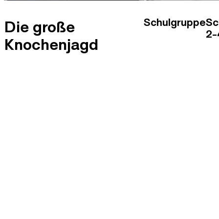
Schulgruppe
Sc
Die große
2-
Knochenjagd