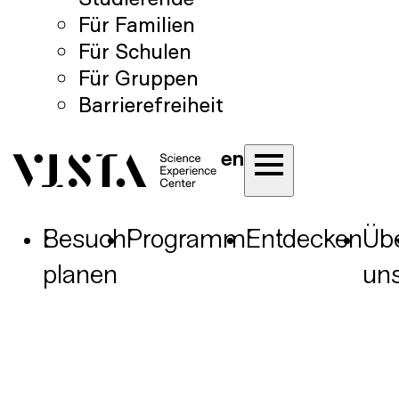
Für Familien
Für Schulen
Für Gruppen
Barrierefreiheit
en
Besuch
Programm
Entdecken
Üb
planen
un