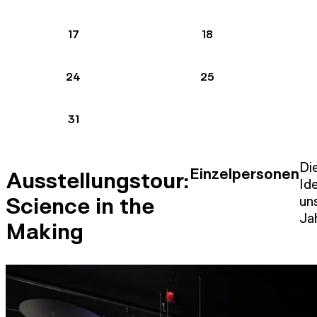
17
18
24
25
31
Di
Einzelpersonen
Ausstellungstour:
Id
Science in the
un
Ja
Making