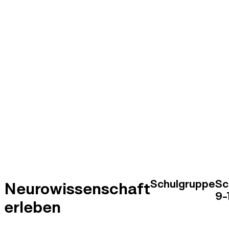
Schulgruppe
Sc
Neurowissenschaft
9-
erleben