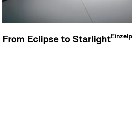
Einzel
From Eclipse to Starlight