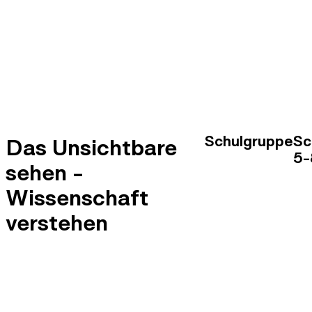
Schulgruppe
Sc
Das Unsichtbare
5-
sehen -
Wissenschaft
verstehen