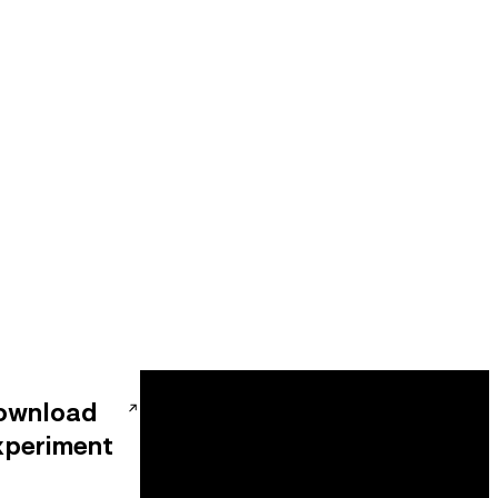
ownload
xperiment