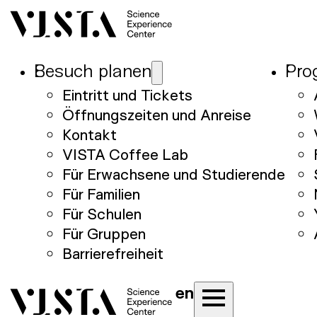
Besuch planen
Pro
Eintritt und Tickets
Öffnungszeiten und Anreise
Kontakt
VISTA Coffee Lab
Für Erwachsene und Studierende
Für Familien
Für Schulen
Für Gruppen
Barrierefreiheit
en