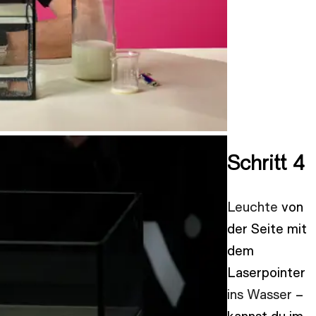
Schritt 4
Leuchte
von
der Seite mit
dem
Laserpointer
ins Wasser
–
kannst du im