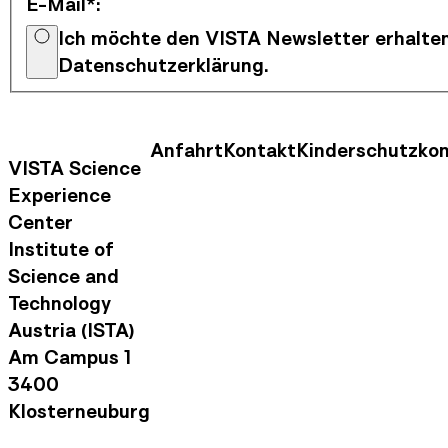
E-Mail*
:
Ich möchte den VISTA Newsletter erhalten
Datenschutzerklärung.
Anfahrt
Kontakt
Kinderschutzko
Kontaktinformationen
Footer Nav
VISTA Science
Experience
Center
Institute of
Science and
Technology
Austria (ISTA)
Am Campus 1
3400
Klosterneuburg