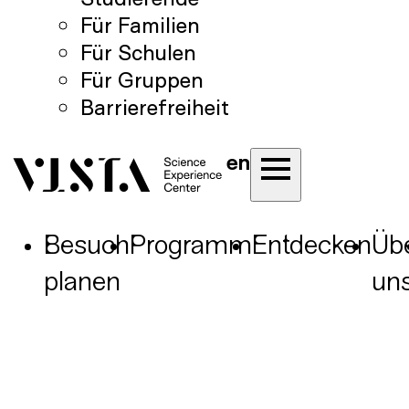
Für Familien
Für Schulen
Für Gruppen
Barrierefreiheit
en
Besuch
Programm
Entdecken
Üb
planen
un