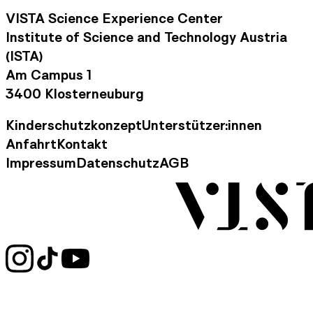
VISTA Science Experience Center
Institute of Science and Technology Austria
(ISTA)
Am Campus 1
3400 Klosterneuburg
Kinderschutzkonzept
Unterstützer:innen
Footer Navigation
Anfahrt
Kontakt
Kontaktinformationen
Impressum
Datenschutz
AGB
Rechtliche Informationen
Social Media Links