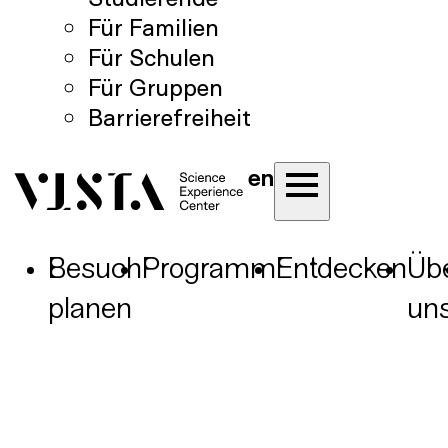
Für Familien
Für Schulen
Für Gruppen
Barrierefreiheit
en
Besuch
Programm
Entdecken
Üb
planen
un