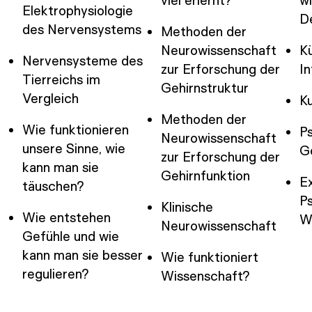
viel erlernt?
wi
Elektrophysiologie
D
des Nervensystems
Methoden der
Neurowissenschaft
Kü
Nervensysteme des
zur Erforschung der
In
Tierreichs im
Gehirnstruktur
Vergleich
K
Methoden der
Wie funktionieren
P
Neurowissenschaft
unsere Sinne, wie
G
zur Erforschung der
kann man sie
Gehirnfunktion
Ex
täuschen?
Ps
Klinische
Wie entstehen
W
Neurowissenschaft
Gefühle und wie
kann man sie besser
Wie funktioniert
regulieren?
Wissenschaft?