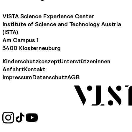
VISTA Science Experience Center
Institute of Science and Technology Austria
(ISTA)
Am Campus 1
3400 Klosterneuburg
Kinderschutzkonzept
Unterstützer:innen
Footer Navigation
Anfahrt
Kontakt
Kontaktinformationen
Impressum
Datenschutz
AGB
Rechtliche Informationen
Social Media Links