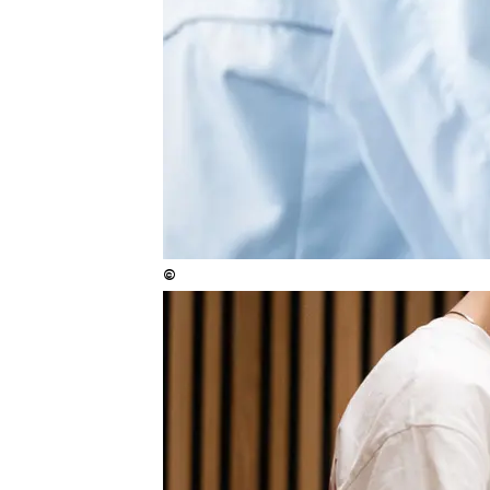
©
Copyright
:
©
ISTA Anna Stöcher