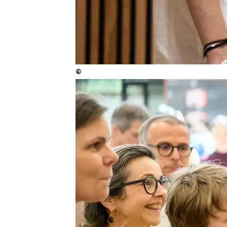
©
Copyright
:
©
ISTA Anna Stöcher