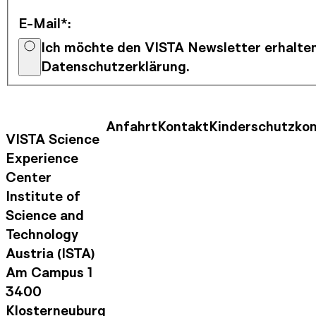
E-Mail*
:
Ich möchte den VISTA Newsletter erhalten
Datenschutzerklärung.
Anfahrt
Kontakt
Kinderschutzko
Kontaktinformationen
Footer Nav
VISTA Science
Experience
Center
Institute of
Science and
Technology
Austria (ISTA)
Am Campus 1
3400
Klosterneuburg