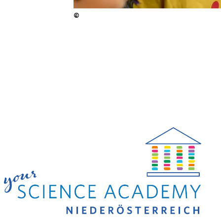
©
Copyright
:
©
Klaus Ranger