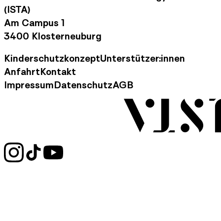
(ISTA)
Am Campus 1
3400 Klosterneuburg
Kinderschutzkonzept
Unterstützer:innen
Footer Navigation
Anfahrt
Kontakt
Kontaktinformationen
Impressum
Datenschutz
AGB
Rechtliche Informationen
Social Media Links