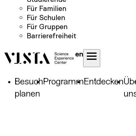
Für Familien
Für Schulen
Für Gruppen
Barrierefreiheit
en
Besuch
Programm
Entdecken
Üb
planen
un