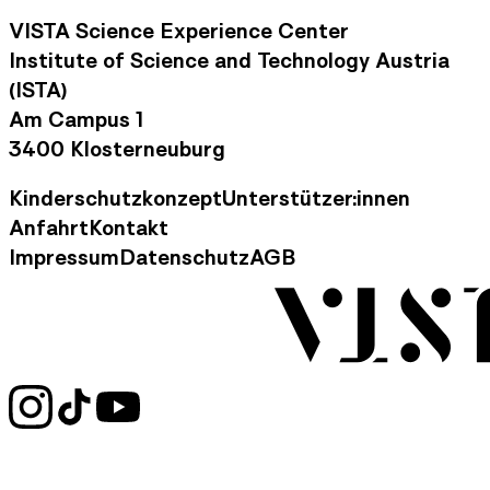
VISTA Science Experience Center
Institute of Science and Technology Austria
(ISTA)
Am Campus 1
3400 Klosterneuburg
Kinderschutzkonzept
Unterstützer:innen
Footer Navigation
Anfahrt
Kontakt
Kontaktinformationen
Impressum
Datenschutz
AGB
Rechtliche Informationen
Social Media Links