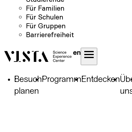
Für Familien
Für Schulen
Für Gruppen
Barrierefreiheit
en
Besuch
Programm
Entdecken
Üb
planen
un