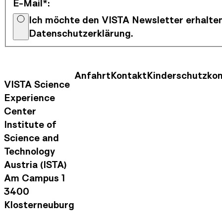
E-Mail*
:
Ich möchte den VISTA Newsletter erhalten
Datenschutzerklärung.
Anfahrt
Kontakt
Kinderschutzko
Kontaktinformationen
Footer Nav
VISTA Science
Experience
Center
Institute of
Science and
Technology
Austria (ISTA)
Am Campus 1
3400
Klosterneuburg