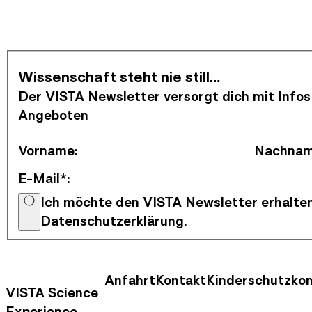
Newsletter abonnieren
Wissenschaft steht nie still…
Der VISTA Newsletter versorgt dich mit Infos
Angeboten
Vorname
:
Nachna
E-Mail*
:
Ich möchte den VISTA Newsletter erhalten
Datenschutzerklärung.
Anfahrt
Kontakt
Kinderschutzko
Kontaktinformationen
Footer Nav
VISTA Science
Experience