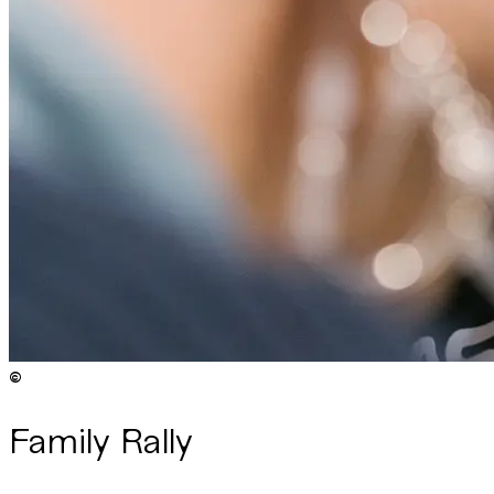
©
Copyright
:
©
Niko Havranek / ISTA
Family Rally