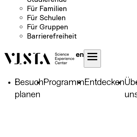
Für Familien
Für Schulen
Für Gruppen
Barrierefreiheit
en
Besuch
Programm
Entdecken
Üb
planen
un