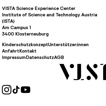
VISTA Science Experience Center
Institute of Science and Technology Austria
(ISTA)
Am Campus 1
3400 Klosterneuburg
Kinderschutzkonzept
Unterstützer:innen
Footer Navigation
Anfahrt
Kontakt
Kontaktinformationen
Impressum
Datenschutz
AGB
Rechtliche Informationen
Social Media Links