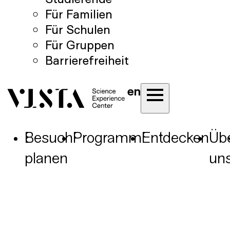
Für Familien
Für Schulen
Für Gruppen
Barrierefreiheit
en
Besuch
Programm
Entdecken
Üb
planen
un