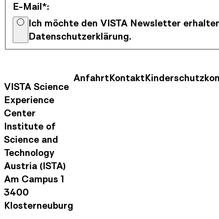
E-Mail*
:
Ich möchte den VISTA Newsletter erhalten
Datenschutzerklärung.
Anfahrt
Kontakt
Kinderschutzko
Kontaktinformationen
Footer Nav
VISTA Science
Experience
Center
Institute of
Science and
Technology
Austria (ISTA)
Am Campus 1
3400
Klosterneuburg