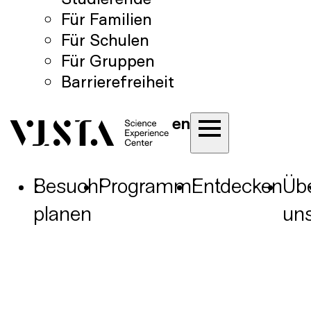
Für Familien
Für Schulen
Für Gruppen
Barrierefreiheit
en
Besuch
Programm
Entdecken
Üb
planen
un