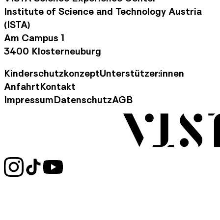
Institute of Science and Technology Austria
(ISTA)
Am Campus 1
3400 Klosterneuburg
Kinderschutzkonzept
Unterstützer:innen
Footer Navigation
Anfahrt
Kontakt
Kontaktinformationen
Impressum
Datenschutz
AGB
Rechtliche Informationen
Social Media Links