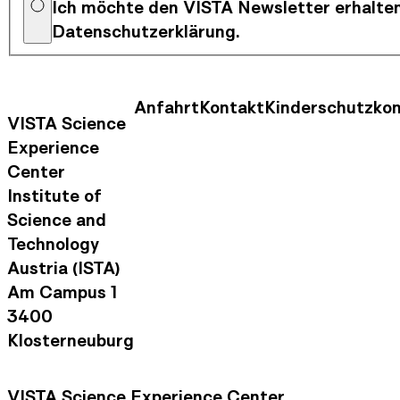
Ich möchte den VISTA Newsletter erhalten
Datenschutzerklärung.
Anfahrt
Kontakt
Kinderschutzko
Kontaktinformationen
Footer Nav
VISTA Science
Experience
Center
Institute of
Science and
Technology
Austria (ISTA)
Am Campus 1
3400
Klosterneuburg
VISTA Science Experience Center