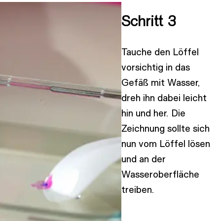
Schritt 3
Tauche den Löffel
vorsichtig in das
Gefäß mit Wasser,
dreh ihn dabei leicht
hin und her. Die
Zeichnung sollte sich
nun vom Löffel lösen
und an der
Wasseroberfläche
treiben.