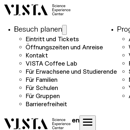
Besuch planen
Pro
Eintritt und Tickets
Öffnungszeiten und Anreise
Kontakt
VISTA Coffee Lab
Für Erwachsene und Studierende
Für Familien
Für Schulen
Für Gruppen
Barrierefreiheit
en