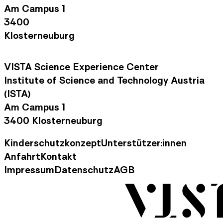
Am Campus 1
3400
Klosterneuburg
VISTA Science Experience Center
Institute of Science and Technology Austria
(ISTA)
Am Campus 1
3400 Klosterneuburg
Kinderschutzkonzept
Unterstützer:innen
Footer Navigation
Anfahrt
Kontakt
Kontaktinformationen
Impressum
Datenschutz
AGB
Rechtliche Informationen