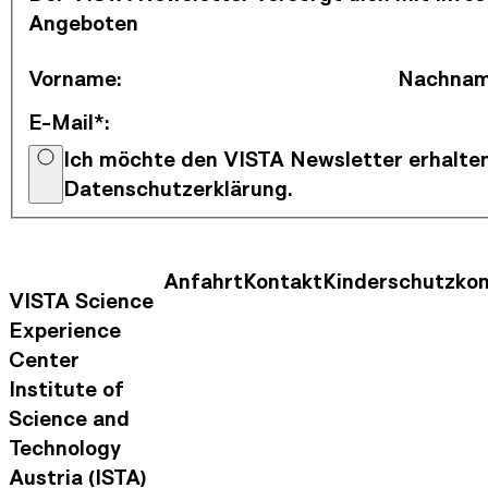
Angeboten
Vorname
:
Nachna
E-Mail*
:
Ich möchte den VISTA Newsletter erhalten
Datenschutzerklärung.
Anfahrt
Kontakt
Kinderschutzko
Kontaktinformationen
Footer Nav
VISTA Science
Experience
Center
Institute of
Science and
Technology
Austria (ISTA)