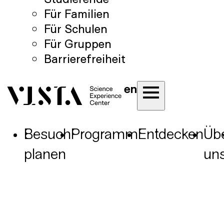
Für Familien
Für Schulen
Für Gruppen
Barrierefreiheit
en
Besuch
Programm
Entdecken
Üb
planen
un