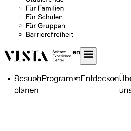
Für Familien
Für Schulen
Für Gruppen
Barrierefreiheit
en
Besuch
Programm
Entdecken
Üb
planen
un