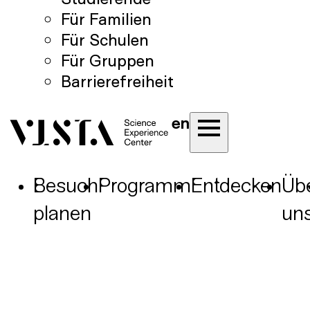
Für Familien
Für Schulen
Für Gruppen
Barrierefreiheit
en
Besuch
Programm
Entdecken
Üb
planen
un