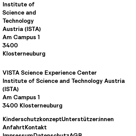
Institute of
Science and
Technology
Austria (ISTA)
Am Campus 1
3400
Klosterneuburg
VISTA Science Experience Center
Institute of Science and Technology Austria
(ISTA)
Am Campus 1
3400 Klosterneuburg
Kinderschutzkonzept
Unterstützer:innen
Footer Navigation
Anfahrt
Kontakt
Kontaktinformationen
Impressum
Datenschutz
AGB