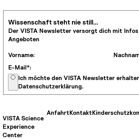
Newsletter abonnieren
Wissenschaft steht nie still…
Der VISTA Newsletter versorgt dich mit Infos
Angeboten
Vorname
:
Nachna
E-Mail*
:
Ich möchte den VISTA Newsletter erhalten
Datenschutzerklärung.
Anfahrt
Kontakt
Kinderschutzko
Kontaktinformationen
Footer Nav
VISTA Science
Experience
Center