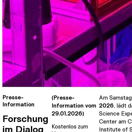
Presse-
(Presse-
Am Samstag
Information
Information vom
2026
, lädt 
29.01.2026)
Science Exp
Forschung
Center am C
Kostenlos zum
im Dialog
Institute of