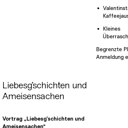
Valentins
Kaffeejau
Kleines
Überrasc
Begrenzte P
Anmeldung er
Liebesg’schichten und
Ameisensachen
Vortrag „Liebesg’schichten und
Ameisensachen“