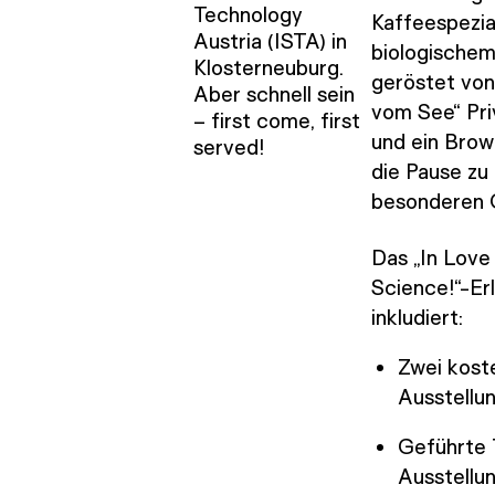
Technology
Kaffeespezia
Austria (ISTA) in
biologischem
Klosterneuburg.
geröstet von
Aber schnell sein
vom See“ Pri
– first come, first
und ein Bro
served!
die Pause zu
besonderen 
Das „In Love
Science!“-Er
inkludiert:
Zwei kost
Ausstellu
Geführte 
Ausstellu