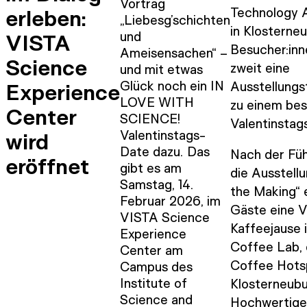
Vortrag
erleben:
Technology A
„Liebesg’schichten
in Klosterneu
und
VISTA
Besucher:inne
Ameisensachen“ –
Science
zweit eine
und mit etwas
Glück noch ein IN
Experience
Ausstellungs
LOVE WITH
zu einem be
Center
SCIENCE!
Valentinstags
Valentinstags-
wird
Date dazu. Das
Nach der Fü
eröffnet
gibt es am
die Ausstellu
Samstag, 14.
the Making“ 
Februar 2026, im
Gäste eine V
VISTA Science
Kaffeejause
Experience
Coffee Lab,
Center am
Coffee Hots
Campus des
Institute of
Klosterneubu
Science and
Hochwertige