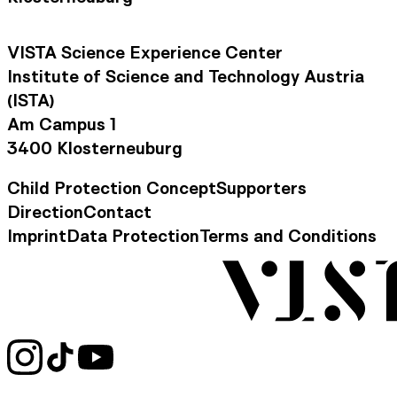
VISTA Science Experience Center
Institute of Science and Technology Austria
(ISTA)
Am Campus 1
3400 Klosterneuburg
Child Protection Concept
Supporters
Footer Navigation
Direction
Contact
Contact Information
Imprint
Data Protection
Terms and Conditions
Legal Information
Social Media Links