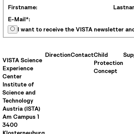
Firstname
:
Lastna
E-Mail*
:
I want to receive the VISTA newsletter a
Direction
Contact
Child
Sup
Contact Information
Footer Na
VISTA Science
Protection
Experience
Concept
Center
Institute of
Science and
Technology
Austria (ISTA)
Am Campus 1
3400
Klosterneuburg