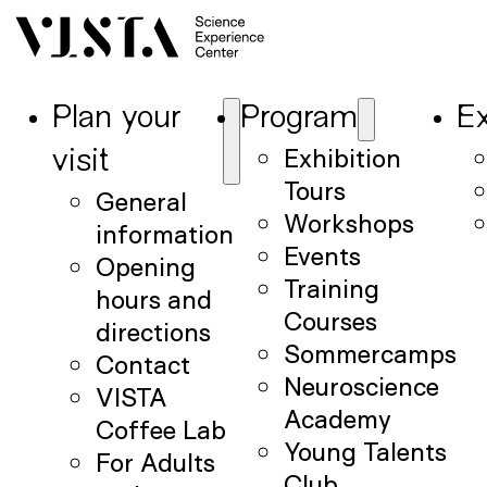
Plan your
Program
Ex
Exhibition
visit
Tours
General
Workshops
information
Events
Opening
Training
hours and
Courses
directions
Sommercamps
Contact
Neuroscience
VISTA
Academy
Coffee Lab
Young Talents
For Adults
Club